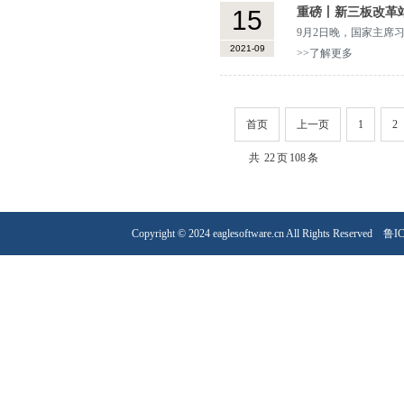
15
重磅丨新三板改革
9月2日晚，国家主席
2021-09
企业创新发展，深化
>>了解更多
首页
上一页
1
2
共
22
页
108
条
Copyright © 2024 eaglesoftware.cn All Rights Reserved
鲁IC