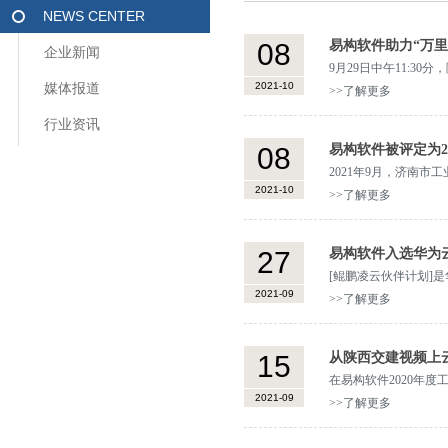
NEWS CENTER
08
易构软件助力“万
企业新闻
9月29日中午11:
2021-10
媒体报道
市携河北跨发展迈出了
>>了解更多
行业资讯
08
易构软件被评定为2
2021年9月，济南
2021-10
企业一企一技术研发中心
>>了解更多
27
易构软件入选华为云
[鲲鹏凌云伙伴计划]
2021-09
提供培训、技术、营
>>了解更多
15
从陕西交建视频上
在易构软件2020年
2021-09
概括了易构软件勇于拼
>>了解更多